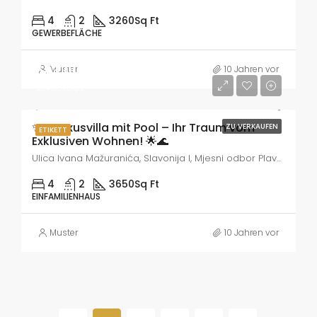
4
2
3260
Sq Ft
GEWERBEFLÄCHE
643,000€
Muster
10 Jahren vor
2,140€/Sqft
✨🏡 Luxusvilla mit Pool – Ihr Traum vom
ZU VERKAUFEN
ETIKETT
Exklusiven Wohnen! 🌟🌊
Ulica Ivana Mažuranića, Slavonija I, Mjesni odbor Plavo polje, Slavonski Brod, Grad Slavonski Brod, Gespanschaft Brod-Posavina, 35101, Kroatien
4
2
3650
Sq Ft
EINFAMILIENHAUS
Muster
10 Jahren vor