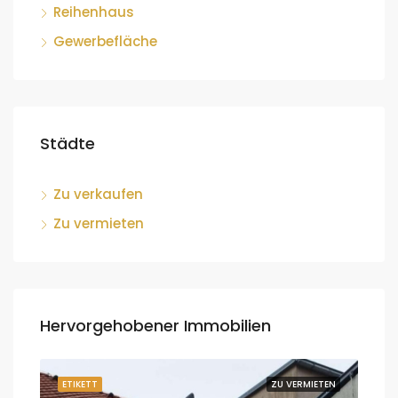
Reihenhaus
Gewerbefläche
Städte
Zu verkaufen
Zu vermieten
Hervorgehobener Immobilien
ETEN
ETIKETT
ZU VERMIETEN
ETI