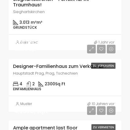
Traumhaus!
Sieghartskirchen
3.013 m²
m²
GRUNDSTÜCK
670,000€
Bujar Zeka
1 Jahr vor
6,500€/Sqft
Designer-Familienhaus zum Verkauf 🏡✨
ZU VERKAUFEN
Hauptstadt Prag, Prag, Tschechien
4
2
2300
Sq Ft
EINFAMILIENHAUS
Muster
10 Jahren vor
4,350€/Sqft
Ample apartment last floor
ZU VERMIETEN