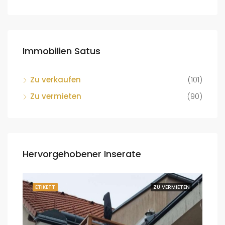
Immobilien Satus
Zu verkaufen
(101)
Zu vermieten
(90)
Hervorgehobener Inserate
UFEN
ETIKETT
ZU VERMIETEN
ETI