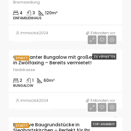
Bremsiedlung
4
3
120
m²
EINFAMILIENHAUS
Immoclick2024
11 Monaten vor
1,400€
Charmanter Bungalow mit großem Garten
ZU VERMIETEN
ETIKETT
in Zwölfaxing – Bereits vermietet!
Feldstrasse
2
1
60
m²
BUNGALOW
Immoclick2024
11 Monaten vor
Ab 150.000,00
Exklusive Baugrundstücke in
TOP-ANGEBOT
ETIKETT
Sieghartskirchen – Perfekt für Ihr