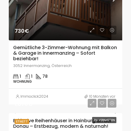
730€
Gemütliche 3-Zimmer-Wohnung mit Balkon
& Garage in Innermanzing – Sofort
beziehbar!
3052 Innermanzing, Österreich
1
1
78
WOHNUNG
Immoclick2024
10 Monaten vor
1,870€
Exklusive Reihenhäuser in Hainburg an der
ZU VERMIETEN
ETIKETT
Donau – Erstbezug, modern & naturnah!