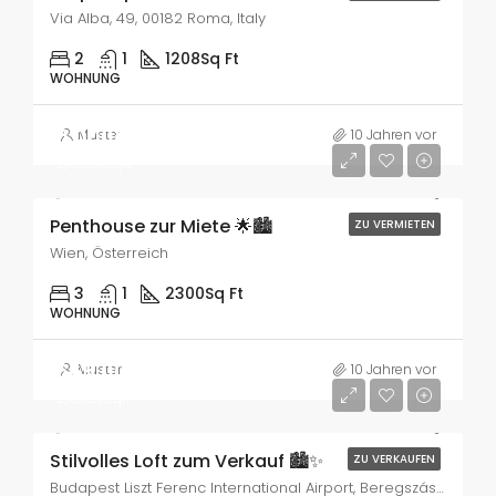
Via Alba, 49, 00182 Roma, Italy
2
1
1208
Sq Ft
WOHNUNG
11,000€
Muster
10 Jahren vor
2,180€/Sqft
Penthouse zur Miete 🌟🏙️
ZU VERMIETEN
Wien, Österreich
3
1
2300
Sq Ft
WOHNUNG
565,000€
Muster
10 Jahren vor
2,180€/Sqft
Stilvolles Loft zum Verkauf 🏙️✨
ZU VERKAUFEN
Budapest Liszt Ferenc International Airport, Beregszász utca, Szemere-Siedlung, XVIII. Bezirk, Budapest, Mittelungarn, 1185, Ungarn