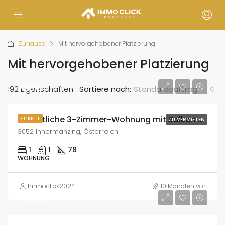
Zuhause
Mit hervorgehobener Platzierung
Mit hervorgehobener Platzierung
730€
192 Eigenschaften
Sortiere nach:
Standardauftrag
Gemütliche 3-Zimmer-Wohnung mit Balkon & Garage in Innermanzing – Sofort beziehbar!
ETIKETT
ZU VERMIETEN
3052 Innermanzing, Österreich
1
1
78
WOHNUNG
Immoclick2024
10 Monaten vor
1,870€