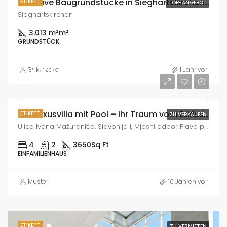
Exklusive Baugrundstücke in Sieghartskirchen – Perfekt für Ihr Traumhaus!
ETIKETT
TOP-ANGEBOT
Sieghartskirchen
3.013 m²
m²
GRUNDSTÜCK
643,000€
Bujar Zeka
1 Jahr vor
2,140€/Sqft
✨🏡 Luxusvilla mit Pool – Ihr Traum vom Exklusiven Wohnen! 🌟🌊
ETIKETT
ZU VERKAUFEN
Ulica Ivana Mažuranića, Slavonija I, Mjesni odbor Plavo polje, Slavonski Brod, Grad Slavonski Brod, Gespanschaft Brod-Posavina, 35101, Kroatien
4
2
3650
Sq Ft
EINFAMILIENHAUS
Muster
10 Jahren vor
ETIKETT
ZU VERMIETEN