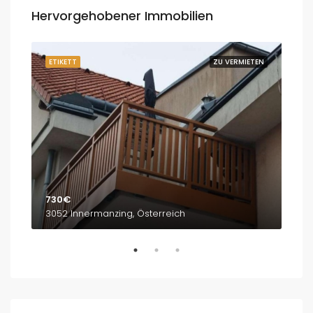
Hervorgehobener Immobilien
ETEN
ETIKETT
ZU VERMIETEN
ETI
730€
1,8
3052 Innermanzing, Österreich
Bre