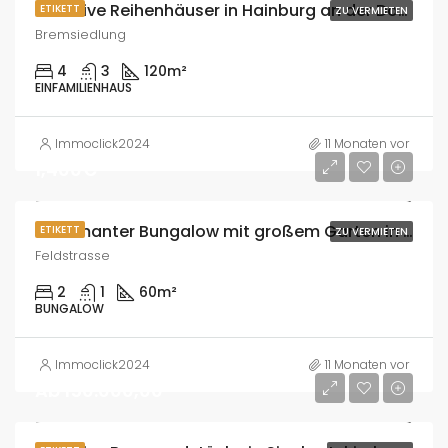
Exklusive Reihenhäuser in Hainburg an der Donau – Erstbezug, modern & naturnah!
ETIKETT
ZU VERMIETEN
Bremsiedlung
4
3
120
m²
EINFAMILIENHAUS
Immoclick2024
11 Monaten vor
1,400€
Charmanter Bungalow mit großem Garten in Zwölfaxing – Bereits vermietet!
ETIKETT
ZU VERMIETEN
Feldstrasse
2
1
60
m²
BUNGALOW
Immoclick2024
11 Monaten vor
Ab 150.000,00