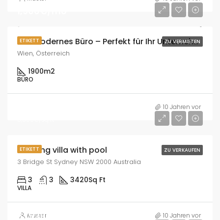
1,900€/mo
🏢✨ Modernes Büro – Perfekt für Ihr Unternehmen! ✨
ETIKETT
ZU VERMIETEN
Wien, Österreich
1900
m2
BÜRO
780,000€
10 Jahren vor
5,600€/sq ft
Relaxing villa with pool
ETIKETT
ZU VERKAUFEN
3 Bridge St Sydney NSW 2000 Australia
3
3
3420
Sq Ft
VILLA
675,000€
Muster
10 Jahren vor