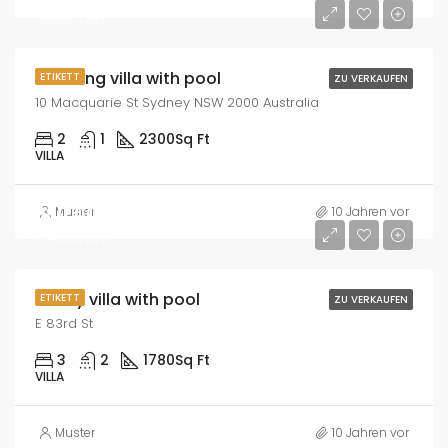
5,400€/sq ft
Amazing villa with pool
ETIKETT
ZU VERKAUFEN
10 Macquarie St Sydney NSW 2000 Australia
2
1
2300
Sq Ft
VILLA
990,000€
Muster
10 Jahren vor
5,400€/sq ft
Luxury villa with pool
ETIKETT
ZU VERKAUFEN
E 83rd St
3
2
1780
Sq Ft
VILLA
Muster
10 Jahren vor