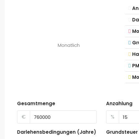
An
Da
Mo
Gr
Monatlich
Ha
PM
Mo
Gesamtmenge
Anzahlung
€
%
Darlehensbedingungen (Jahre)
Grundsteuer