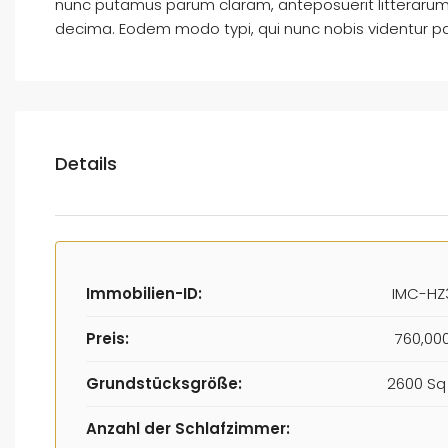
nunc putamus parum claram, anteposuerit litterarum
decima. Eodem modo typi, qui nunc nobis videntur par
Details
Immobilien-ID:
IMC-HZ
Preis:
760,00
Grundstücksgröße:
2600 Sq 
Anzahl der Schlafzimmer: