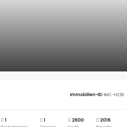
Immobilien-ID:
IMC-HZ35
1
1
2600
2016
Badezimmer
Garage
Sq Ft
Baujahr