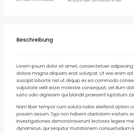
Beschreibung
Lorem ipsum dolor sit amet, consectetuer adipiscing
dolore magna aliquam erat volutpat. Ut wisi enim ad 
suscipit lobortis nisl ut aliquip ex ea commodo conseq
vulputate velit esse molestie consequat, vel illum dol
iusto odio dignissim qui blandit praesent luptatum zzril
Nam liber tempor cum soluta nobis eleifend option c
possim assum. Typi non habent claritatem insitam; est 
Investigationes demonstraverunt lectores legere me l
dynamicus, qui sequitur mutationem consuetudium le