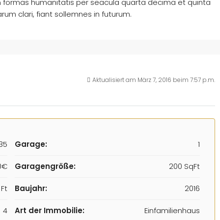
 formas humanitatis per seacula quarta decima et quinta
um clari, fiant sollemnes in futurum.
Aktualisiert am März 7, 2016 beim 7:57 p.m.
35
Garage:
1
0€
Garagengröße:
200 SqFt
Ft
Baujahr:
2016
4
Art der Immobilie:
Einfamilienhaus