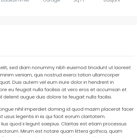
 elit, sed diam nonummy nibh euismod tincidunt ut laoreet
minim veniam, quis nostrud exerci tation ullamcorper
uat. Duis autem vel eum iriure dolor in hendrerit in
ore eu feugiat nulla facilisis at vero eros et accumsan et
 delenit augue duis dolore te feugait nulla facilisi.
ongue nihil imperdiet doming id quod mazim placerat facer
usus legentis in iis qui facit eorum claritatem.
ius quod ii legunt saepius. Claritas est etiam processus
ctorum. Mirum est notare quam littera gothica, quam