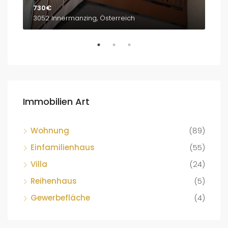
730€
1,8
3052 Innermanzing, Österreich
Bre
Immobilien Art
Wohnung
(89)
Einfamilienhaus
(55)
Villa
(24)
Reihenhaus
(5)
Gewerbefläche
(4)