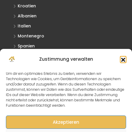
Kroatien
Albanien
Italien
Montenegro
Spanien
Griechenland
Zustimmung verwalten
Slowakei
Um dir ein optimales Erlebnis zu bieten, verwenden wir
Technologien wie Cookies, um Geräteinformationen zu speichern
Kontaktieren Sie Uns
und/oder darauf zuzugreifen. Wenn du diesen Technologien
zustimmst, können wir Daten wie das Surfverhalten oder eindeutige
IDs auf dieser Website verarbeiten. Wenn du deine Zustimmung
Lagerhausstraße 15/2, 2431 Enzersdorf
nicht erteilst oder zurückziehst, können bestimmte Merkmale und
Funktionen beeinträchtigt werden.
info@immo-click.at
Akzeptieren