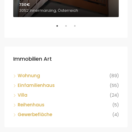
730€
1,8
3052 Innermanzing, Österreich
Bre
Immobilien Art
Wohnung
(89)
Einfamilienhaus
(55)
Villa
(24)
Reihenhaus
(5)
Gewerbefläche
(4)