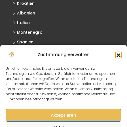
Kroatien
Albanien
Italien
Montenegro
Spanien
Griechenland
Zustimmung verwalten
Slowakei
Um dir ein optimales Erlebnis zu bieten, verwenden wir
Technologien wie Cookies, um Geräteinformationen zu speichern
Kontaktieren Sie Uns
und/oder darauf zuzugreifen. Wenn du diesen Technologien
zustimmst, können wir Daten wie das Surfverhalten oder eindeutige
IDs auf dieser Website verarbeiten. Wenn du deine Zustimmung
Lagerhausstraße 15/2, 2431 Enzersdorf
nicht erteilst oder zurückziehst, können bestimmte Merkmale und
Funktionen beeinträchtigt werden.
info@immo-click.at
Akzeptieren