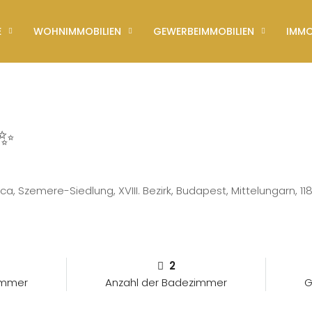
E
WOHNIMMOBILIEN
GEWERBEIMMOBILIEN
IMMO
️✨
ca, Szemere-Siedlung, XVIII. Bezirk, Budapest, Mittelungarn, 11
2
zimmer
Anzahl der Badezimmer
G