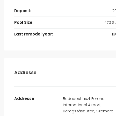
Deposit:
2
Pool Size:
470 Sq
Last remodel year:
19
Addresse
Addresse
Budapest Liszt Ferenc
International Airport,
Beregszász utca, Szemere-