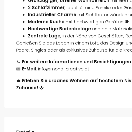
Großzügiger, offener Wohnbereich
mit viel n
2 Schlafzimmer
, ideal für eine Familie oder Gäs
Industrieller Charme
mit Sichtbetonwänden und
Moderne Küche
mit hochwertigen Geräten 🍽️
Hochwertige Bodenbeläge
und edle Materiali
Zentrale Lage
, in der Nähe von Geschäften, Re
Genießen Sie das Leben in einem Loft, das Design und 
Paare, Singles oder als exklusives Zuhause für die kre
📞
Für weitere Informationen und Besichtigungen
📧
E-Mail
:
info@mond-creative.at
💼
Erleben Sie urbanes Wohnen auf höchstem Niv
Zuhause!
🌟