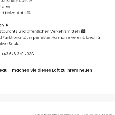
atürlichem Licht 🌞
te 🛏️
 Holzdetails 🏗️
en 🌲
staurants und öffentlichen Verkehrsmitteln 🏙️
Funktionalität in perfekter Harmonie vereint. Ideal für
ative Seele.
: +43 676 370 7038
eau – machen Sie dieses Loft zu Ihrem neuen
Aktualisiert am November 26, 2024 beim 6:32 p.m.