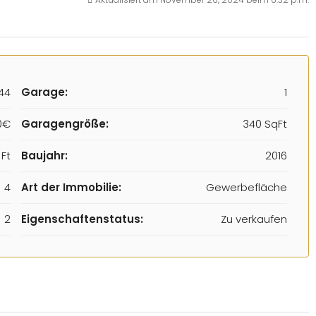
44
Garage:
1
0€
Garagengröße:
340 SqFt
Ft
Baujahr:
2016
4
Art der Immobilie:
Gewerbefläche
2
Eigenschaftenstatus:
Zu verkaufen