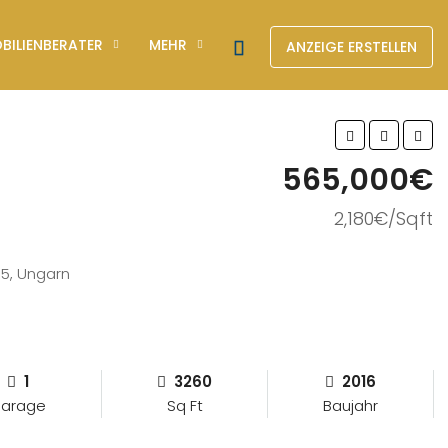
BILIENBERATER
MEHR
ANZEIGE ERSTELLEN
565,000€
2,180€/Sqft
85, Ungarn
1
3260
2016
arage
Sq Ft
Baujahr