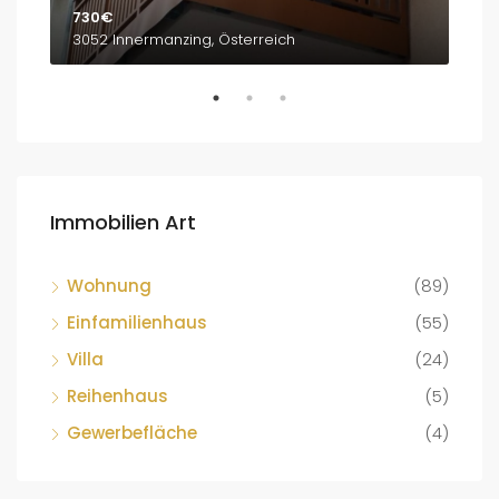
730€
1,8
3052 Innermanzing, Österreich
Bre
Immobilien Art
Wohnung
(89)
Einfamilienhaus
(55)
Villa
(24)
Reihenhaus
(5)
Gewerbefläche
(4)