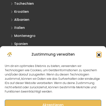
Tschechien
Kroatien
Albanien
Italien
Montenegro
Spanien
Griechenland
Zustimmung verwalten
Slowakei
Um dir ein optimales Erlebnis zu bieten, verwenden wir
Technologien wie Cookies, um Geräteinformationen zu speichern
Kontaktieren Sie Uns
und/oder darauf zuzugreifen. Wenn du diesen Technologien
zustimmst, können wir Daten wie das Surfverhalten oder eindeutige
IDs auf dieser Website verarbeiten. Wenn du deine Zustimmung
Lagerhausstraße 15/2, 2431 Enzersdorf
nicht erteilst oder zurückziehst, können bestimmte Merkmale und
Funktionen beeinträchtigt werden.
info@immo-click.at
Akzeptieren