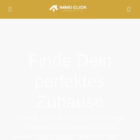
Finde Dein
perfektes
Zuhause
Einfach, Schnell und Ohne Umwege!
Inseriere, suche oder verkaufe
selbstständig auf unserer Plattform –