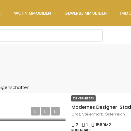
E
WOHNIMMOBILIEN
GEWERBEIMMOBILIEN
IMMO
 Eigenschaften
ZU VERMIETEN
Graz, Steiermark, Österreich
2
1
1560
M2
REIHENHAUS