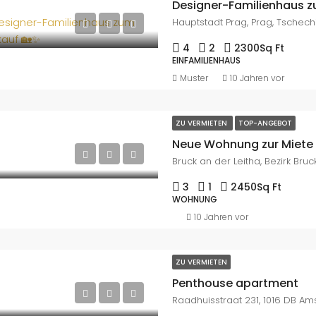
Designer-Familienhaus z
Hauptstadt Prag, Prag, Tschech
4
2
2300
Sq Ft
EINFAMILIENHAUS
Muster
10 Jahren vor
ZU VERMIETEN
TOP-ANGEBOT
Neue Wohnung zur Miete 
3
1
2450
Sq Ft
WOHNUNG
10 Jahren vor
ZU VERMIETEN
Penthouse apartment
Raadhuisstraat 231, 1016 DB A