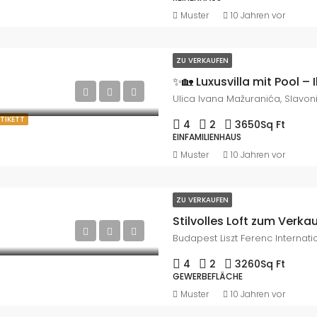
Muster
10 Jahren vor
ZU VERKAUFEN
ETIKETT
4
2
3650
Sq Ft
EINFAMILIENHAUS
Muster
10 Jahren vor
ZU VERKAUFEN
Stilvolles Loft zum Verkau
4
2
3260
Sq Ft
GEWERBEFLÄCHE
Muster
10 Jahren vor