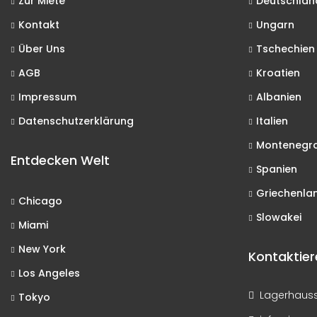
Zur Miete
Deutschlan
Kontakt
Ungarn
Über Uns
Tschechien
AGB
Kroatien
Impressum
Albanien
Datenschutzerklärung
Italien
Montenegr
Entdecken Welt
Spanien
Griechenla
Chicago
Slowakei
Miami
New York
Kontaktier
Los Angeles
Lagerhausst
Tokyo