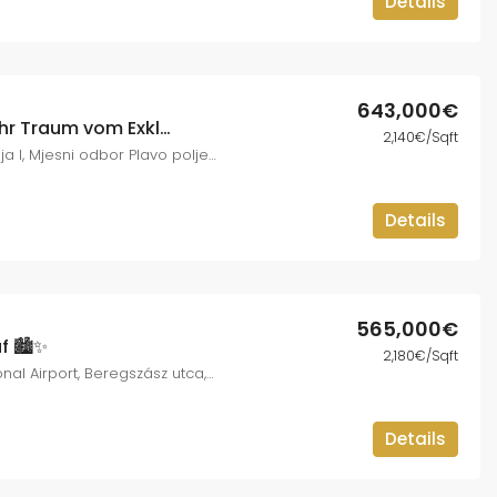
Details
643,000€
✨🏡 Luxusvilla mit Pool – Ihr Traum vom Exklusiven Wohnen! 🌟🌊
2,140€/Sqft
Ulica Ivana Mažuranića, Slavonija I, Mjesni odbor Plavo polje, Slavonski Brod, Grad Slavonski Brod, Gespanschaft Brod-Posavina, 35101, Kroatien
Details
565,000€
f 🏙️✨
2,180€/Sqft
Budapest Liszt Ferenc International Airport, Beregszász utca, Szemere-Siedlung, XVIII. Bezirk, Budapest, Mittelungarn, 1185, Ungarn
Details