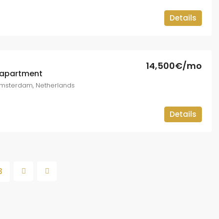
Details
14,500€/mo
 apartment
 Amsterdam, Netherlands
Details
3