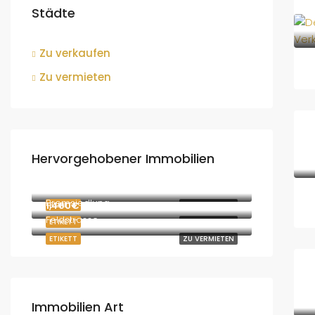
Städte
Zu verkaufen
Zu vermieten
Hervorgehobener Immobilien
730€
3052 Innermanzing, Österreich
1,870€
Bremsiedlung
1,400€
ETIKETT
ZU VERMIETEN
Feldstrasse
ETIKETT
ZU VERMIETEN
ETIKETT
ZU VERMIETEN
Immobilien Art