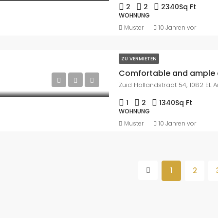
2
2
2340
Sq Ft
WOHNUNG
Muster
10 Jahren vor
ZU VERMIETEN
Comfortable and ample
Zuid Hollandstraat 54, 1082 EL
1
2
1340
Sq Ft
WOHNUNG
Muster
10 Jahren vor
1
2