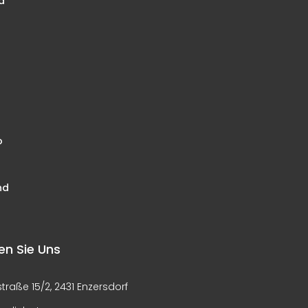
d
o
nd
en Sie Uns
raße 15/2, 2431 Enzersdorf