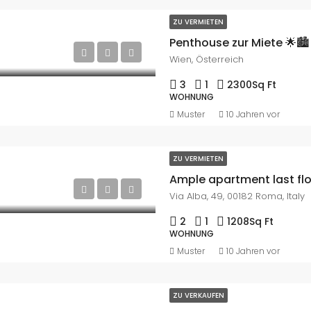
ZU VERMIETEN
Penthouse zur Miete 🌟🏙️
Wien, Österreich
3
1
2300
Sq Ft
WOHNUNG
Muster
10 Jahren vor
ZU VERMIETEN
Ample apartment last fl
Via Alba, 49, 00182 Roma, Italy
2
1
1208
Sq Ft
WOHNUNG
Muster
10 Jahren vor
ZU VERKAUFEN