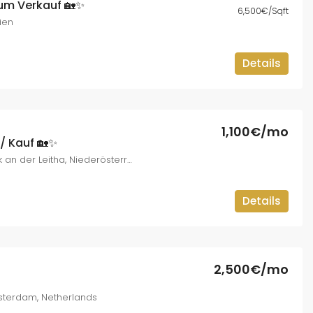
um Verkauf 🏡✨
6,500€/Sqft
ien
Details
1,100€/mo
/ Kauf 🏡✨
Bruck an der Leitha, Bezirk Bruck an der Leitha, Niederösterreich, 2460, Österreich
Details
2,500€/mo
msterdam, Netherlands