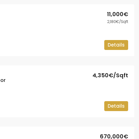
11,000€
2,180€/Sqft
Details
4,350€/Sqft
oor
Details
670,000€