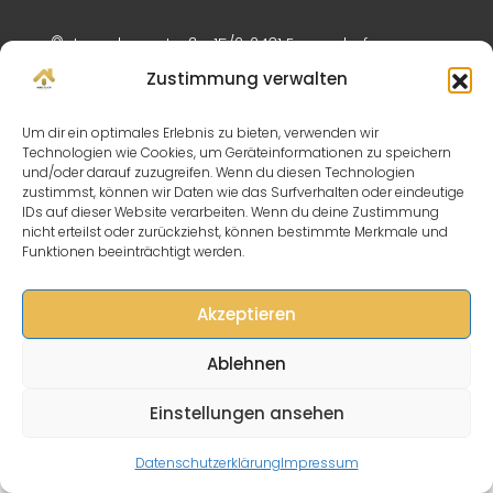
Lagerhausstraße 15/2, 2431 Enzersdorf
Zustimmung verwalten
info@immo-click.at
Um dir ein optimales Erlebnis zu bieten, verwenden wir
Technologien wie Cookies, um Geräteinformationen zu speichern
und/oder darauf zuzugreifen. Wenn du diesen Technologien
zustimmst, können wir Daten wie das Surfverhalten oder eindeutige
IDs auf dieser Website verarbeiten. Wenn du deine Zustimmung
© Immo Click - All rights reserved
nicht erteilst oder zurückziehst, können bestimmte Merkmale und
Funktionen beeinträchtigt werden.
Akzeptieren
Ablehnen
Einstellungen ansehen
Ibrahim REXHAJ
Datenschutzerklärung
Impressum