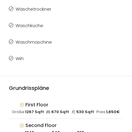
Wäschetrockner
Waschküche
Waschmaschine
WiFi
Grundrisspläne
First Floor
Größe:
1267 Sqft
670 Sqft
530 Sqft
Preis:
1,650€
Second Floor