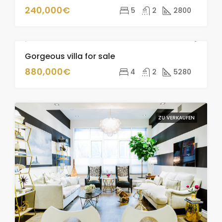
240,000€
5
2
2800
Gorgeous villa for sale
ZU VERKAUFEN
880,000€
4
2
5280
ZU VERKAUFEN