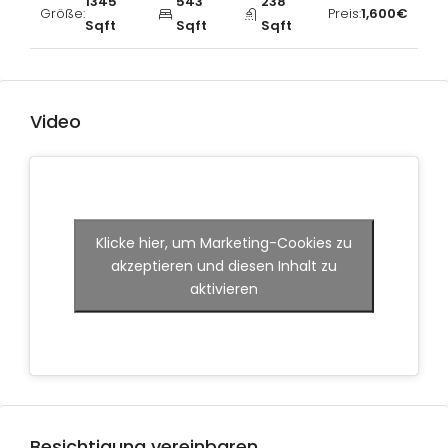
1345
543
238
Größe:
Preis:
1,600€
Sqft
Sqft
Sqft
Video
Klicke hier, um Marketing-Cookies zu
akzeptieren und diesen Inhalt zu
aktivieren
Besichtigung vereinbaren