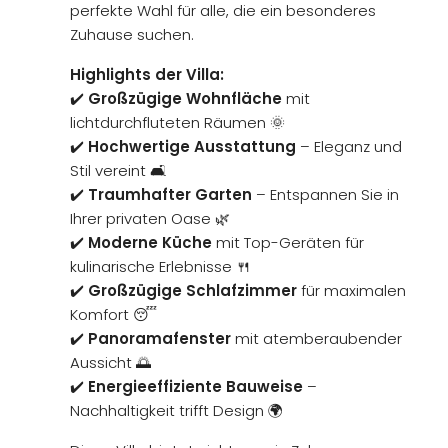
perfekte Wahl für alle, die ein besonderes
Zuhause suchen.
Highlights der Villa:
✔️
Großzügige Wohnfläche
mit
lichtdurchfluteten Räumen 🌞
✔️
Hochwertige Ausstattung
– Eleganz und
Stil vereint 🛋
✔️
Traumhafter Garten
– Entspannen Sie in
Ihrer privaten Oase 🌿
✔️
Moderne Küche
mit Top-Geräten für
kulinarische Erlebnisse 🍴
✔️
Großzügige Schlafzimmer
für maximalen
Komfort 😴
✔️
Panoramafenster
mit atemberaubender
Aussicht 🌅
✔️
Energieeffiziente Bauweise
–
Nachhaltigkeit trifft Design 🌍