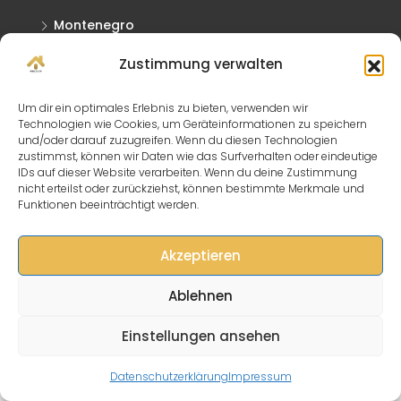
Montenegro
Spanien
Zustimmung verwalten
Griechenland
Um dir ein optimales Erlebnis zu bieten, verwenden wir
Slowakei
Technologien wie Cookies, um Geräteinformationen zu speichern
und/oder darauf zuzugreifen. Wenn du diesen Technologien
zustimmst, können wir Daten wie das Surfverhalten oder eindeutige
Kontaktieren Sie Uns
IDs auf dieser Website verarbeiten. Wenn du deine Zustimmung
nicht erteilst oder zurückziehst, können bestimmte Merkmale und
Funktionen beeinträchtigt werden.
Lagerhausstraße 15/2, 2431 Enzersdorf
info@immo-click.at
Akzeptieren
Ablehnen
Einstellungen ansehen
© Immo Click - All rights reserved
Muster
Datenschutzerklärung
Impressum