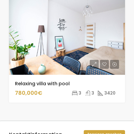
Relaxing villa with pool
780,000€
3
3
3420