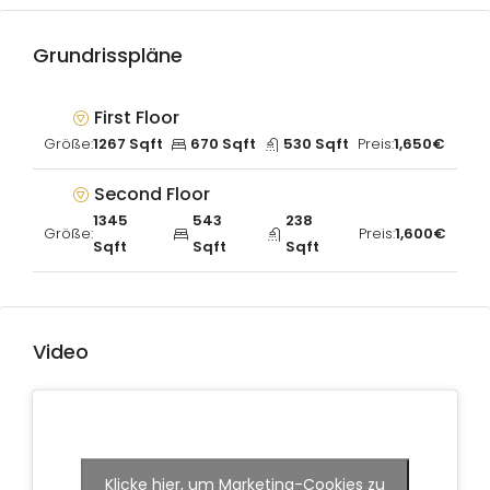
Grundrisspläne
First Floor
Größe:
1267 Sqft
670 Sqft
530 Sqft
Preis:
1,650€
Second Floor
1345
543
238
Größe:
Preis:
1,600€
Sqft
Sqft
Sqft
Video
Klicke hier, um Marketing-Cookies zu