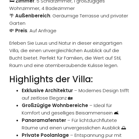
🛏️
Zimmer
: 5 Schlafzimmer, 1 großzügiges
Wohnzimmer, 4 Badezimmer
🌴
Außenbereich
: Geräumige Terrasse und privater
Garten
💸
Preis
: Auf Anfrage
Erleben Sie Luxus und Natur in dieser einzigartigen
Villa, die einen unvergleichlichen Ausblick auf die
Bucht bietet. Perfekt für Familien, die Wert auf Stil,
Raum und eine atemberaubende Kulisse legen.
Highlights der Villa:
Exklusive Architektur
– Modernes Design trifft
auf zeitlose Eleganz 🏡
Großzügige Wohnbereiche
– Ideal für
Komfort und geselliges Beisammensein 🛋️
Panoramafenster
– Für lichtdurchflutete
Räume und einen unvergesslichen Ausblick 🌅
Private Poolanlage
– Entspannung pur mit