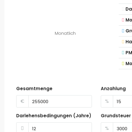
Da
Mo
Gr
Monatlich
Ha
PM
Mo
Gesamtmenge
Anzahlung
€
%
Darlehensbedingungen (Jahre)
Grundsteuer
%