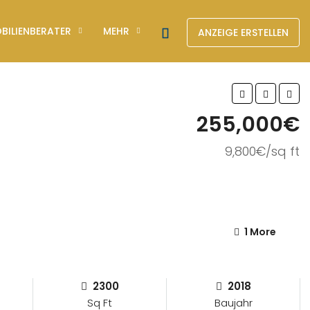
BILIENBERATER
MEHR
ANZEIGE ERSTELLEN
255,000€
9,800€/sq ft
1 More
2300
2018
Sq Ft
Baujahr