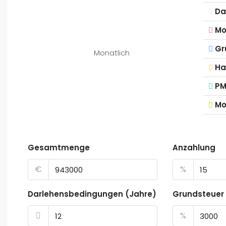
Da
Mo
Gr
Monatlich
Ha
PM
Mo
Gesamtmenge
Anzahlung
€
%
Darlehensbedingungen (Jahre)
Grundsteuer
%