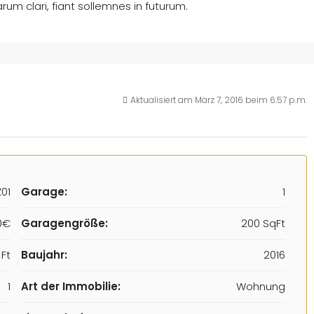
um clari, fiant sollemnes in futurum.
Aktualisiert am März 7, 2016 beim 6:57 p.m.
01
Garage:
1
0€
Garagengröße:
200 SqFt
 Ft
Baujahr:
2016
1
Art der Immobilie:
Wohnung