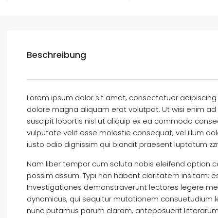
Beschreibung
Lorem ipsum dolor sit amet, consectetuer adipiscing
dolore magna aliquam erat volutpat. Ut wisi enim ad 
suscipit lobortis nisl ut aliquip ex ea commodo conseq
vulputate velit esse molestie consequat, vel illum dol
iusto odio dignissim qui blandit praesent luptatum zzril
Nam liber tempor cum soluta nobis eleifend option c
possim assum. Typi non habent claritatem insitam; est 
Investigationes demonstraverunt lectores legere me l
dynamicus, qui sequitur mutationem consuetudium le
nunc putamus parum claram, anteposuerit litterarum