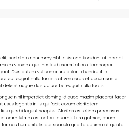
 elit, sed diam nonummy nibh euismod tincidunt ut laoreet
minim veniam, quis nostrud exerci tation ullamcorper
uat. Duis autem vel eum iriure dolor in hendrerit in
ore eu feugiat nulla facilisis at vero eros et accumsan et
 delenit augue duis dolore te feugait nulla facilisi.
ongue nihil imperdiet doming id quod mazim placerat facer
usus legentis in iis qui facit eorum claritatem.
ius quod ii legunt saepius. Claritas est etiam processus
ctorum. Mirum est notare quam littera gothica, quam
 formas humanitatis per seacula quarta decima et quinta