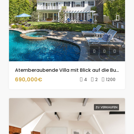
Atemberaubende Villa mit Blick auf die Bucht 🏝️🏡✨
690,000€
4
2
1200
ZU VERKAUFEN