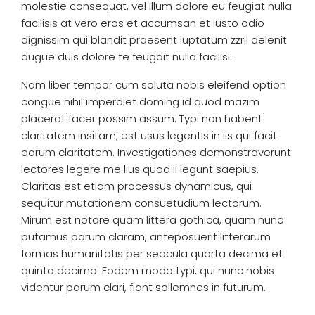
molestie consequat, vel illum dolore eu feugiat nulla
facilisis at vero eros et accumsan et iusto odio
dignissim qui blandit praesent luptatum zzril delenit
augue duis dolore te feugait nulla facilisi.
Nam liber tempor cum soluta nobis eleifend option
congue nihil imperdiet doming id quod mazim
placerat facer possim assum. Typi non habent
claritatem insitam; est usus legentis in iis qui facit
eorum claritatem. Investigationes demonstraverunt
lectores legere me lius quod ii legunt saepius.
Claritas est etiam processus dynamicus, qui
sequitur mutationem consuetudium lectorum.
Mirum est notare quam littera gothica, quam nunc
putamus parum claram, anteposuerit litterarum
formas humanitatis per seacula quarta decima et
quinta decima. Eodem modo typi, qui nunc nobis
videntur parum clari, fiant sollemnes in futurum.