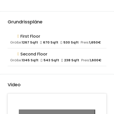
Grundrisspläne
First Floor
Größe:
1267 Sqft
670 Sqft
530 Sqft
Preis:
1,650€
Second Floor
Größe:
1345 Sqft
543 Sqft
238 Sqft
Preis:
1,600€
Video