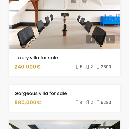
Luxury villa for sale
240,000€
5
2
2800
Gorgeous villa for sale
ZU VERKAUFEN
880,000€
4
2
5280