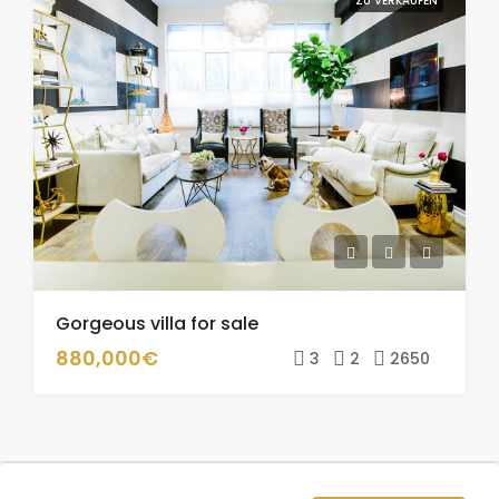
ZU VERKAUFEN
Gorgeous villa for sale
880,000€
3
2
2650