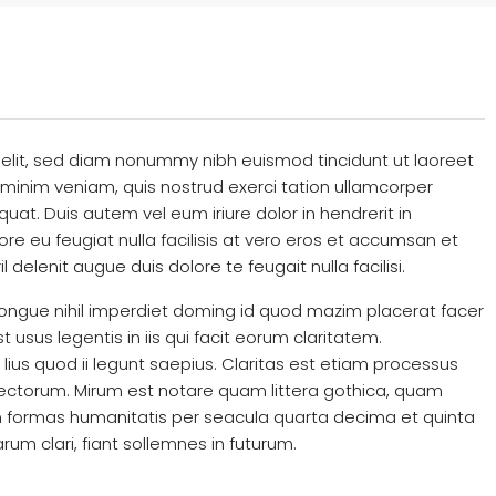
 elit, sed diam nonummy nibh euismod tincidunt ut laoreet
minim veniam, quis nostrud exerci tation ullamcorper
uat. Duis autem vel eum iriure dolor in hendrerit in
ore eu feugiat nulla facilisis at vero eros et accumsan et
 delenit augue duis dolore te feugait nulla facilisi.
ongue nihil imperdiet doming id quod mazim placerat facer
usus legentis in iis qui facit eorum claritatem.
ius quod ii legunt saepius. Claritas est etiam processus
ctorum. Mirum est notare quam littera gothica, quam
 formas humanitatis per seacula quarta decima et quinta
um clari, fiant sollemnes in futurum.