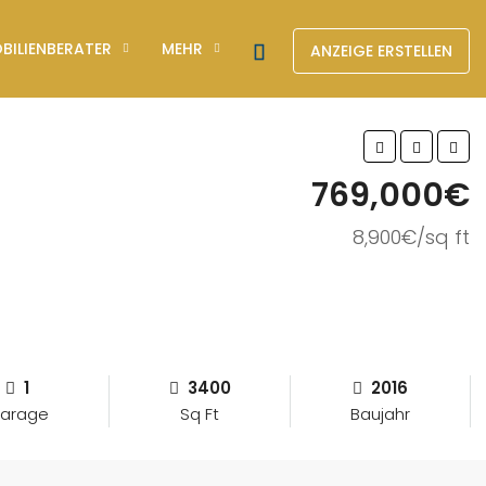
BILIENBERATER
MEHR
ANZEIGE ERSTELLEN
769,000€
8,900€/sq ft
1
3400
2016
arage
Sq Ft
Baujahr