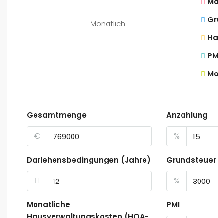
Mo
Gr
Monatlich
Ha
PM
Mo
Gesamtmenge
Anzahlung
€
%
Darlehensbedingungen (Jahre)
Grundsteuer
%
Monatliche
PMI
Hausverwaltungskosten (HOA-