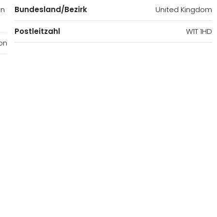
on
Bundesland/Bezirk
United Kingdom
Postleitzahl
W1T 1HD
on