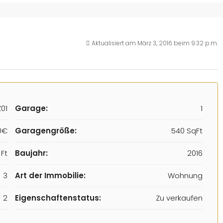
Aktualisiert am März 3, 2016 beim 9:32 p.m.
01
Garage:
1
0€
Garagengröße:
540 SqFt
Ft
Baujahr:
2016
3
Art der Immobilie:
Wohnung
2
Eigenschaftenstatus:
Zu verkaufen