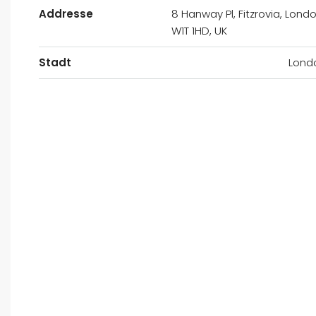
Addresse
8 Hanway Pl, Fitzrovia, Lond
W1T 1HD, UK
Stadt
Lond