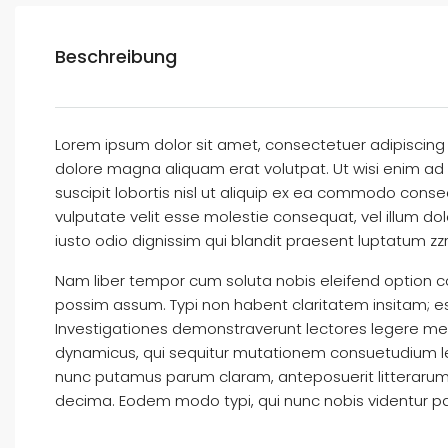
Beschreibung
Lorem ipsum dolor sit amet, consectetuer adipiscing
dolore magna aliquam erat volutpat. Ut wisi enim ad 
suscipit lobortis nisl ut aliquip ex ea commodo conseq
vulputate velit esse molestie consequat, vel illum dol
iusto odio dignissim qui blandit praesent luptatum zzril
Nam liber tempor cum soluta nobis eleifend option c
possim assum. Typi non habent claritatem insitam; est 
Investigationes demonstraverunt lectores legere me l
dynamicus, qui sequitur mutationem consuetudium le
nunc putamus parum claram, anteposuerit litterarum
decima. Eodem modo typi, qui nunc nobis videntur par