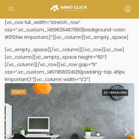
[vc_row full_width=”stretch_row”
css=”.vc_custom_1459626467080{background-color:
#0f2f4e !important;}”][vc_column][vc_empty_space]
[vc_empty_space][/vc_column][/vc_row][vc_row]
[vc_column][vc_empty_space height=”60″]
[/vc_column][/vc_row][vc_row gap=”5″
css=”.vc_custom_1457958024125{padding-top: 45px
!important;}”][vc_column width=”1/2″]
ETIKETT
ZU VERKAUFEN