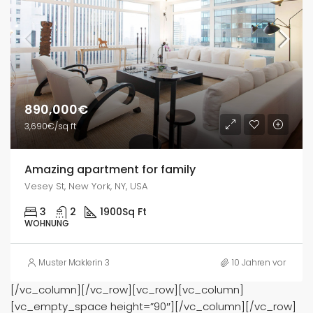
890,000€
3,690€/sq ft
Amazing apartment for family
Vesey St, New York, NY, USA
3
2
1900
Sq Ft
WOHNUNG
Muster Maklerin 3
10 Jahren vor
[/vc_column][/vc_row][vc_row][vc_column]
[vc_empty_space height=”90″][/vc_column][/vc_row]