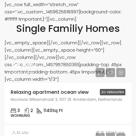
[vc_row full_width=”stretch_row”
css=”.vc_custom_1459625618997{background-color:
#ffffff !important;}”][vc_column]
Single Familiy Homes
[vc_empty_space][/vc_column][/vc_row][vc_row]
[vc_column][vc_empty_space height=”60″]
[/vc_column][/vc_row][vc_row
css=”.vc_custom_1457957850361{padding-top: 45px
798,000€
!important;padding-bottom: 45px !important;}”]
6,500€/sq ft
[vc_column width=”1/3″]
Relaxing apartment ocean view
ZU VERKAUFEN
Nicolaas Witsenstraat 3, 1017 ZE Amsterdam, Netherlands
3
2
1140
Sq Ft
WOHNUNG
240,000€
Muster
10 Jahren vor