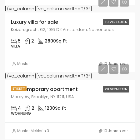
8,700€/sq ft
[/vc_column][vc_column width=”1/3″]
Luxury villa for sale
ZU VERKAUFEN
Keizersgracht 62, 1016 DK Amsterdam, Netherlands
5
2
2800
Sq Ft
VILLA
Muster
10 Jahren vor
3,600€/mo
[/vc_column][vc_column width=”1/3″]
Contemporary apartment
ETIKETT
ZU VERMIETEN
Marcy Av, Brooklyn, NY 11211, USA
4
2
1200
Sq Ft
WOHNUNG
Muster Maklerin 3
10 Jahren vor