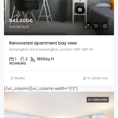
943,000€
3,450€/sq ft
Renovated apartment bay view
Kensington Gore Kensington, London SW7 2AP UK
1
2
1800
Sq Ft
WOHNUNG
Muster
10 Jahren vor
[/vc_column][vc_column width=”1/2″]
ZU VERKAUFEN