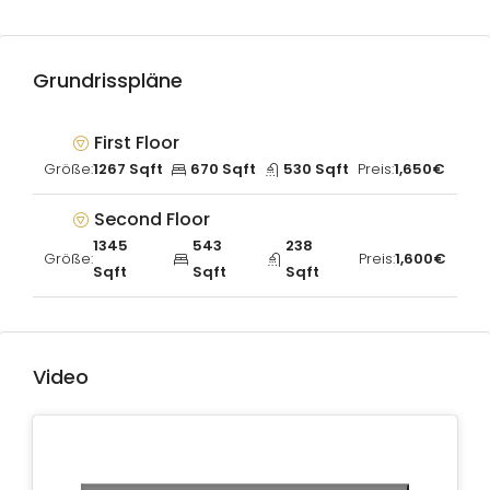
Grundrisspläne
First Floor
Größe:
1267 Sqft
670 Sqft
530 Sqft
Preis:
1,650€
Second Floor
1345
543
238
Größe:
Preis:
1,600€
Sqft
Sqft
Sqft
Video