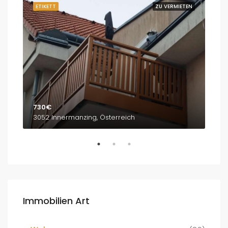
ETEN
ETIKETT
ZU VERMIETEN
ETI
730€
1,8
3052 Innermanzing, Österreich
Bre
Immobilien Art