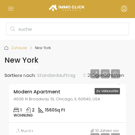
Zuhause
New York
New York
97,000€
Sortiere nach:
6,350€/sq ft
Standardauftrag
21 Eigenschaften
Modern Apartment
ZU VERKAUFEN
4936 N Broadway St, Chicago, IL 60640, USA
1
2
1560
Sq Ft
WOHNUNG
987,000€
Muster
10 Jahren vor