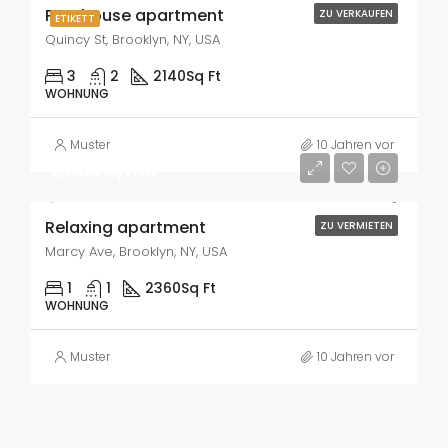
Penthouse apartment
ZU VERKAUFEN
ETIKETT
Quincy St, Brooklyn, NY, USA
3
2
2140
Sq Ft
WOHNUNG
Muster
10 Jahren vor
2,800€/mo
Relaxing apartment
ZU VERMIETEN
Marcy Ave, Brooklyn, NY, USA
1
1
2360
Sq Ft
WOHNUNG
Muster
10 Jahren vor