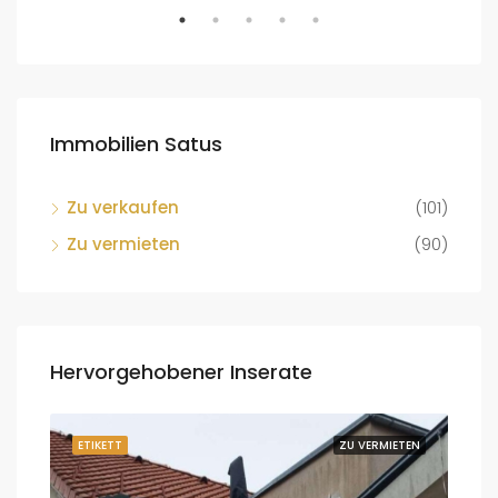
Immobilien Satus
Zu verkaufen
(101)
Zu vermieten
(90)
Hervorgehobener Inserate
UFEN
ETIKETT
ZU VERMIETEN
ETI