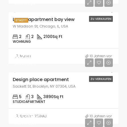
6,350€/sq ft
Luxury apartment bay view
ZU VERKAUFEN
ETIKETT
W Madison St, Chicago, IL, USA
2
2
2100
Sq Ft
WOHNUNG
967,000€
Muster
10 Jahren vor
9,800€/sq ft
Design place apartment
ZU VERKAUFEN
Sackett St, Brooklyn, NY 07304, USA
5
3
3890
Sq Ft
STUDIOAPARTMENT
255,000€
Ibrahim REXHAJ
10 Jahren vor
9,800€/sq ft