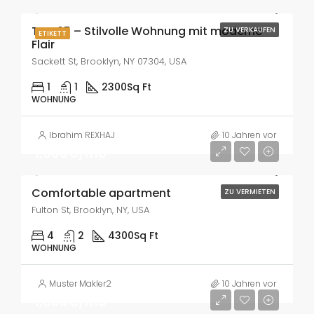
TOP 05 – Stilvolle Wohnung mit moderne
ZU VERKAUFEN
ETIKETT
Flair
Sackett St, Brooklyn, NY 07304, USA
1
1
2300
Sq Ft
WOHNUNG
Ibrahim REXHAJ
10 Jahren vor
1,600€/mo
Comfortable apartment
ZU VERMIETEN
Fulton St, Brooklyn, NY, USA
4
2
4300
Sq Ft
WOHNUNG
Muster Makler2
10 Jahren vor
1,600€/mo