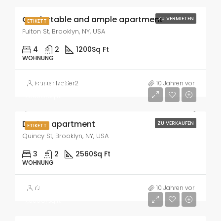
Confortable and ample apartment
ZU VERMIETEN
ETIKETT
Fulton St, Brooklyn, NY, USA
4
2
1200
Sq Ft
WOHNUNG
876,000€
Muster Makler2
10 Jahren vor
7,600€/sq ft
Design apartment
ZU VERKAUFEN
ETIKETT
Quincy St, Brooklyn, NY, USA
3
2
2560
Sq Ft
WOHNUNG
876,000€
19
10 Jahren vor
7,600€/sq ft