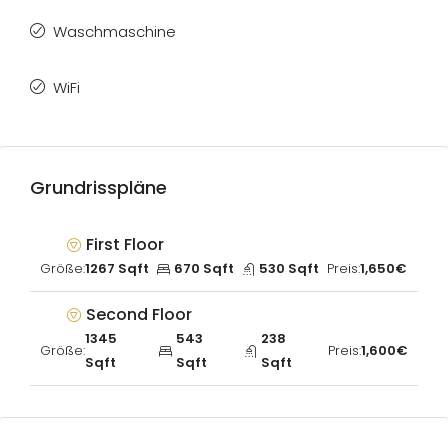
Waschmaschine
WiFi
Grundrisspläne
First Floor
Größe:
1267 Sqft
670 Sqft
530 Sqft
Preis:
1,650€
Second Floor
1345
543
238
Größe:
Preis:
1,600€
Sqft
Sqft
Sqft