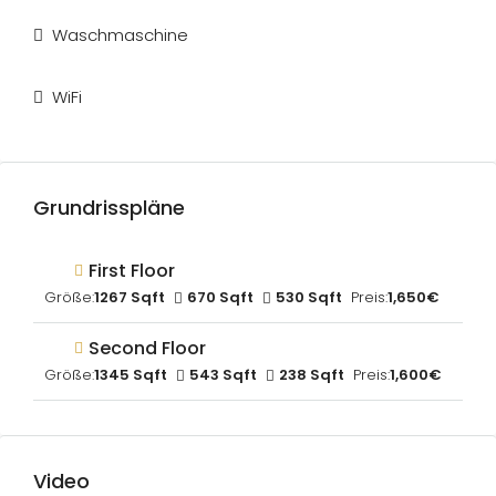
Waschmaschine
WiFi
Grundrisspläne
First Floor
Größe:
1267 Sqft
670 Sqft
530 Sqft
Preis:
1,650€
Second Floor
Größe:
1345 Sqft
543 Sqft
238 Sqft
Preis:
1,600€
Video