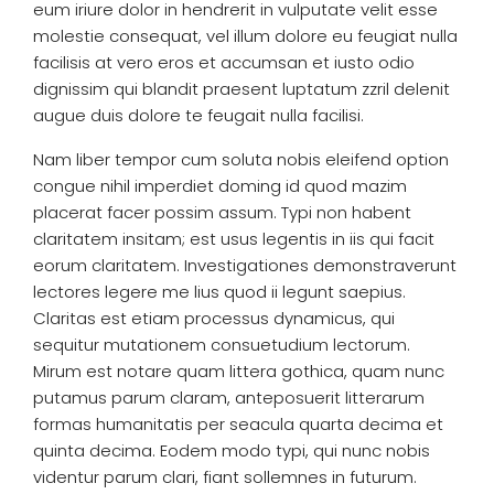
eum iriure dolor in hendrerit in vulputate velit esse
molestie consequat, vel illum dolore eu feugiat nulla
facilisis at vero eros et accumsan et iusto odio
dignissim qui blandit praesent luptatum zzril delenit
augue duis dolore te feugait nulla facilisi.
Nam liber tempor cum soluta nobis eleifend option
congue nihil imperdiet doming id quod mazim
placerat facer possim assum. Typi non habent
claritatem insitam; est usus legentis in iis qui facit
eorum claritatem. Investigationes demonstraverunt
lectores legere me lius quod ii legunt saepius.
Claritas est etiam processus dynamicus, qui
sequitur mutationem consuetudium lectorum.
Mirum est notare quam littera gothica, quam nunc
putamus parum claram, anteposuerit litterarum
formas humanitatis per seacula quarta decima et
quinta decima. Eodem modo typi, qui nunc nobis
videntur parum clari, fiant sollemnes in futurum.