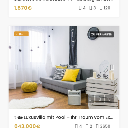
1,870€
4
3
120
ETIKETT
ZU VERKAUFEN
✨🏡 Luxusvilla mit Pool – Ihr Traum vom Exklusiven Wohnen! 🌟🌊
643,000€
4
2
3650