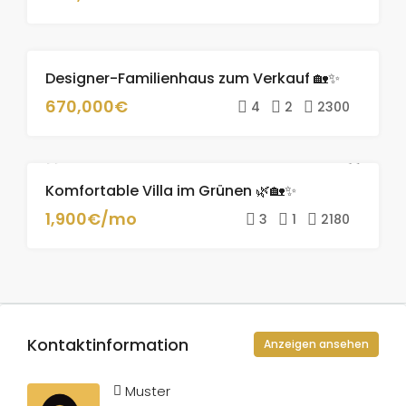
Designer-Familienhaus zum Verkauf 🏡✨
ZU
VERKAUFEN
670,000€
4
2
2300
Komfortable Villa im Grünen 🌿🏡✨
ZU VERMIETEN
1,900€/mo
3
1
2180
Kontaktinformation
Anzeigen ansehen
Muster