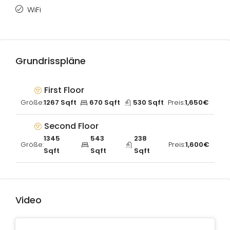
WiFi
Grundrisspläne
First Floor
Größe:
1267 Sqft
670 Sqft
530 Sqft
Preis:
1,650€
Second Floor
1345
543
238
Größe:
Preis:
1,600€
Sqft
Sqft
Sqft
Video