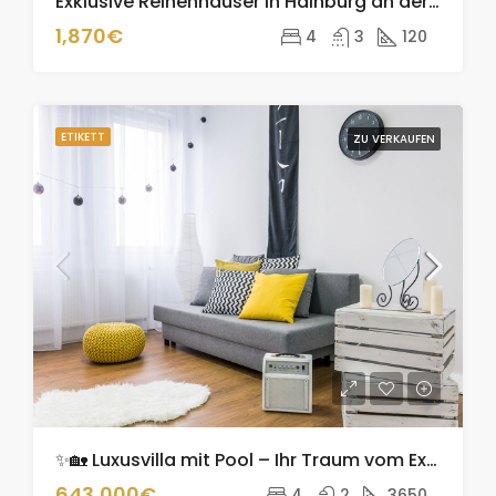
Exklusive Reihenhäuser in Hainburg an der Donau – Erstbezug, modern & naturnah!
ZU VERMIETEN
1,870€
4
3
120
ETIKETT
ZU VERKAUFEN
✨🏡 Luxusvilla mit Pool – Ihr Traum vom Exklusiven Wohnen! 🌟🌊
643,000€
4
2
3650