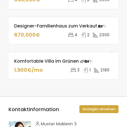
Designer-Familienhaus zum Verkauf 🏡✨
ZU
VERKAUFEN
670,000€
4
2
2300
Komfortable Villa im Grünen 🌿🏡✨
ZU VERMIETEN
1,900€/mo
3
1
2180
Kontaktinformation
Anzeigen ansehen
Muster Maklerin 3