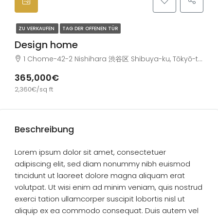
ZU VERKAUFEN
TAG DER OFFENEN TÜR
Design home
1 Chome-42-2 Nishihara 渋谷区 Shibuya-ku, Tōkyō-to 151-0066 Japan
365,000€
2,360€/sq ft
Beschreibung
Lorem ipsum dolor sit amet, consectetuer
adipiscing elit, sed diam nonummy nibh euismod
tincidunt ut laoreet dolore magna aliquam erat
volutpat. Ut wisi enim ad minim veniam, quis nostrud
exerci tation ullamcorper suscipit lobortis nisl ut
aliquip ex ea commodo consequat. Duis autem vel