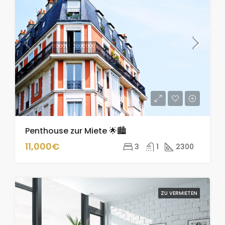
Penthouse zur Miete 🌟🏙️
11,000€
3
1
2300
ZU VERMIETEN