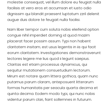
molestie consequat, vel illum dolore eu feugiat nulla
facilisis at vero eros et accumsan et iusto odio
dignissim qui blandit praesent luptatum zzril delenit
augue duis dolore te feugait nulla facilisi.
Nam liber tempor cum soluta nobis eleifend option
congue nihil imperdiet doming id quod mazim
placerat facer possim assum. Typi non habent
claritatem insitam; est usus legentis in iis qui facit
eorum claritatem. Investigationes demonstraverunt
lectores legere me lius quod ii legunt saepius.
Claritas est etiam processus dynamicus, qui
sequitur mutationem consuetudium lectorum.
Mirum est notare quam littera gothica, quam nunc
putamus parum claram, anteposuerit litterarum
formas humanitatis per seacula quarta decima et
quinta decima. Eodem modo typi, qui nunc nobis
videntur parum clari, fiant sollemnes in futurum.