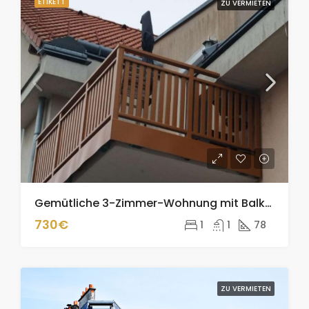
ETIKETT
ZU VERMIETEN
Gemütliche 3-Zimmer-Wohnung mit Balkon & Garage in Innermanzing – Sofort beziehbar!
730€
1
1
78
ZU VERMIETEN