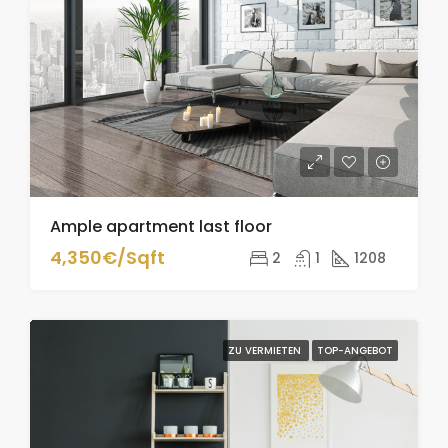
Ample apartment last floor
4,350€/Sqft
2
1
1208
ZU VERMIETEN
TOP-ANGEBOT