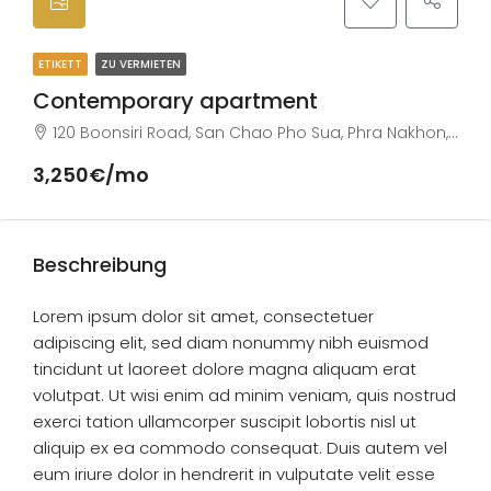
ETIKETT
ZU VERMIETEN
Contemporary apartment
120 Boonsiri Road, San Chao Pho Sua, Phra Nakhon, Bangkok 10200, Tailandia
3,250€/mo
Beschreibung
Lorem ipsum dolor sit amet, consectetuer
adipiscing elit, sed diam nonummy nibh euismod
tincidunt ut laoreet dolore magna aliquam erat
volutpat. Ut wisi enim ad minim veniam, quis nostrud
exerci tation ullamcorper suscipit lobortis nisl ut
aliquip ex ea commodo consequat. Duis autem vel
eum iriure dolor in hendrerit in vulputate velit esse