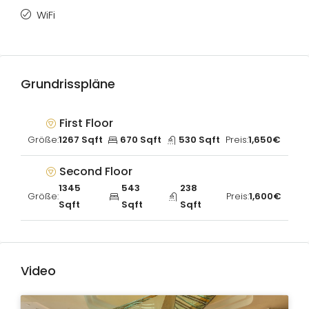
WiFi
Grundrisspläne
First Floor
Größe:
1267 Sqft
670 Sqft
530 Sqft
Preis:
1,650€
Second Floor
1345
543
238
Größe:
Preis:
1,600€
Sqft
Sqft
Sqft
Video