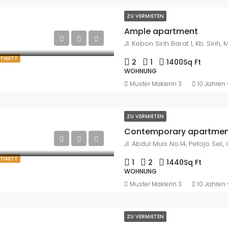
ZU VERMIETEN
Ample apartment
ETIKETT
2
1
1400
Sq Ft
WOHNUNG
Muster Maklerin 3
10 Jahren 
ZU VERMIETEN
Contemporary apartment
ETIKETT
1
2
1440
Sq Ft
WOHNUNG
Muster Maklerin 3
10 Jahren 
ZU VERMIETEN