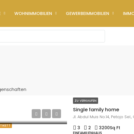
E
WOHNIMMOBILIEN
GEWERBEIMMOBILIEN
IMMO
igenschaften
ZU VERKAUFEN
Single family home
ETIKETT
3
2
3200
Sq Ft
EINFAMILIENHAUS