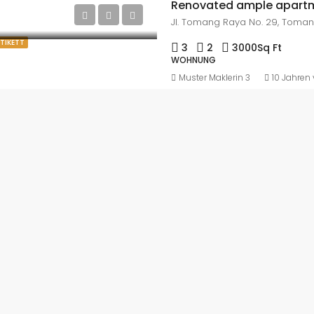
Renovated ample apart
ETIKETT
3
2
3000
Sq Ft
WOHNUNG
Muster Maklerin 3
10 Jahren 