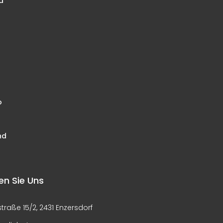
d
o
nd
en Sie Uns
raße 15/2, 2431 Enzersdorf