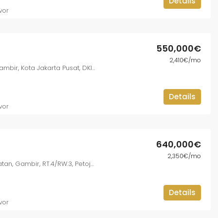
Details
vor
550,000€
2,410€/mo
Jl. Kyai Caringin No.7, Cideng, Gambir, Kota Jakarta Pusat, DKI Jakarta 10150, Indonesia
Details
vor
640,000€
2,350€/mo
Jl. Abdul Muis No. 70, Petojo Selatan, Gambir, RT.4/RW.3, Petojo Sel., Gambir, Kota Jakarta Pusat, DKI Jakarta 10160, Indonesia
Details
vor