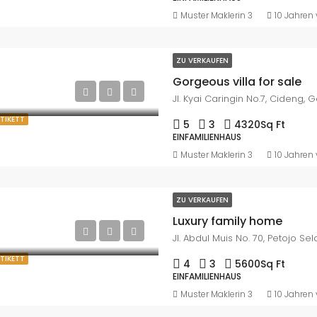
Muster Maklerin 3
10 Jahren 
ZU VERKAUFEN
Gorgeous villa for sale
ETIKETT
5
3
4320
Sq Ft
EINFAMILIENHAUS
Muster Maklerin 3
10 Jahren 
ZU VERKAUFEN
Luxury family home
ETIKETT
4
3
5600
Sq Ft
EINFAMILIENHAUS
Muster Maklerin 3
10 Jahren 