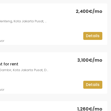
2,400€/mo
Jl. Kebon Sirih Barat I, Kb. Sirih, Menteng, Kota Jakarta Pusat, DKI Jakarta 10340, Indonesia
Details
vor
3,100€/mo
 for rent
Jl. Abdul Muis No.14, Petojo Sel., Gambir, Kota Jakarta Pusat, DKI Jakarta 10160, Indonesia
Details
vor
1,260€/mo