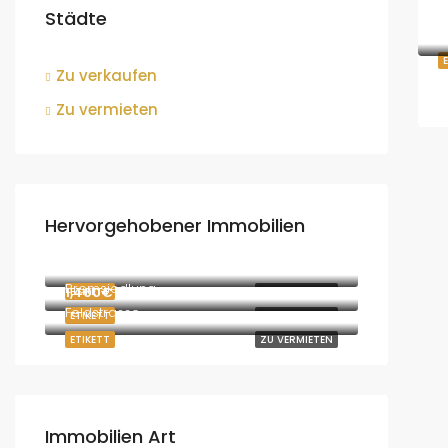
Städte
Zu verkaufen
Zu vermieten
Hervorgehobener Immobilien
730€
3052 Innermanzing, Österreich
1,870€
Bremsiedlung
1,400€
ETIKETT
ZU VERMIETEN
Feldstrasse
ETIKETT
ZU VERMIETEN
ETIKETT
ZU VERMIETEN
Immobilien Art