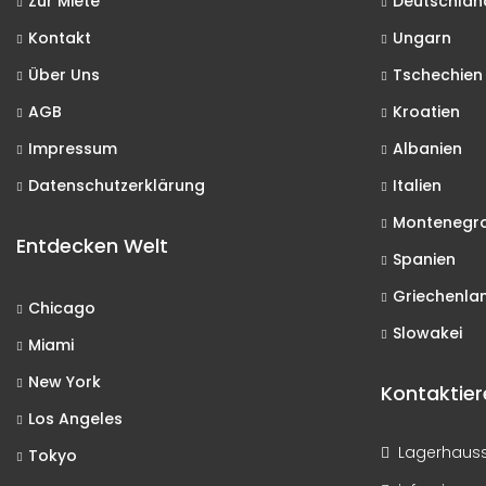
Zur Miete
Deutschlan
Kontakt
Ungarn
Über Uns
Tschechien
AGB
Kroatien
Impressum
Albanien
Datenschutzerklärung
Italien
Montenegr
Entdecken Welt
Spanien
Griechenla
Chicago
Slowakei
Miami
New York
Kontaktier
Los Angeles
Lagerhausst
Tokyo