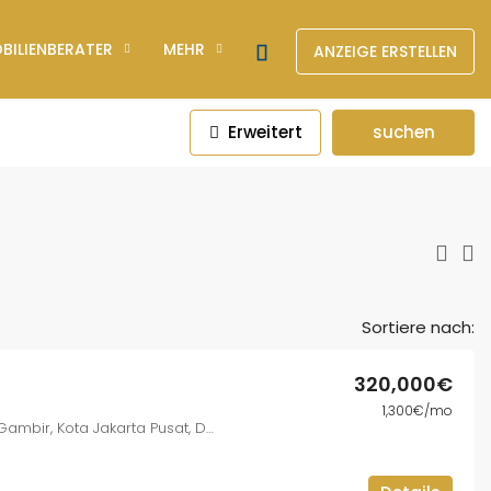
BILIENBERATER
MEHR
ANZEIGE ERSTELLEN
Erweitert
suchen
Sortiere nach:
320,000€
1,300€/mo
Jl. Abdul Muis No.14, Petojo Sel., Gambir, Kota Jakarta Pusat, DKI Jakarta 10160, Indonesia