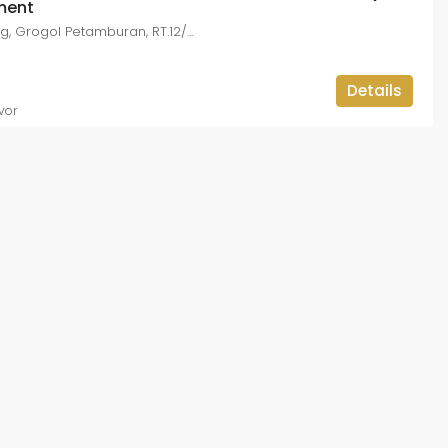
ment
Jl. Tomang Raya No. 29, Tomang, Grogol Petamburan, RT.12/RW.5, Tomang, Jakarta Barat, DKI Jakarta 11440, Indonesia
Details
vor