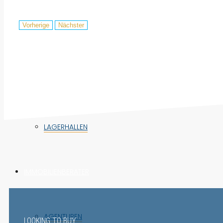
Vorherige
Nächster
BÜRO
GESCHÄFT
LAGERHALLEN
IMMOBILIENBERATER
AGENTUREN
LOOKING TO BUY