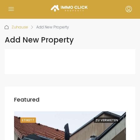
Zuhause
Add New Property
Add New Property
Featured
UFEN
ETIKETT
ZU VERMIETEN
ETI