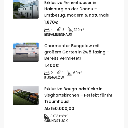
Exklusive Reihenhäuser in
Hainburg an der Donau –
Erstbezug, modern & naturnah!
1,870€
4
3
120
m²
EINFAMILIENHAUS
Charmanter Bungalow mit
großem Garten in Zwölfaxing –
Bereits vermietet!
1,400€
2
1
60
m²
BUNGALOW
Exklusive Baugrundstücke in
Sieghartskirchen – Perfekt für Ihr
Traumhaus!
Ab 150.000,00
3.013 m²
m²
GRUNDSTÜCK